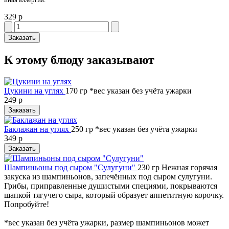
329 р
Заказать
К этому блюду заказывают
Цукини на углях
170 гр
*вес указан без учёта ужарки
249 р
Заказать
Баклажан на углях
250 гр
*вес указан без учёта ужарки
349 р
Заказать
Шампиньоны под сыром "Сулугуни"
230 гр
Нежная горячая
закуска из шампиньонов, запечённых под сыром сулугуни.
Грибы, приправленные душистыми специями, покрываются
шапкой тягучего сыра, который образует аппетитную корочку.
Попробуйте!
*вес указан без учёта ужарки, размер шампиньонов может