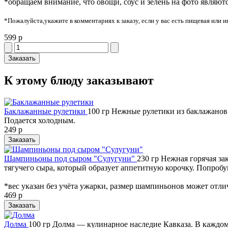
*обращаем внимание, что овощи, соус и зелень на фото являют
*Пожалуйста,укажите в комментариях к заказу, если у вас есть пищевая или и
599 р
Заказать
К этому блюду заказывают
Баклажанные рулетики
100 гр
Нежные рулетики из баклажанов 
Подается холодным.
249 р
Заказать
Шампиньоны под сыром "Сулугуни"
230 гр
Нежная горячая за
тягучего сыра, который образует аппетитную корочку. Попробу
*вес указан без учёта ужарки, размер шампиньонов может отли
469 р
Заказать
Долма
100 гр
Долма — кулинарное наследие Кавказа. В каждом