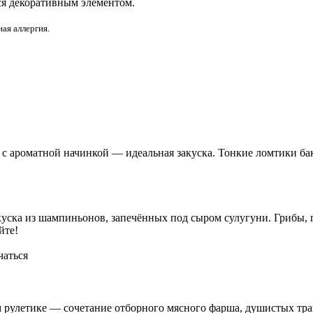
ся декоративным элементом.
ная аллергия.
с ароматной начинкой — идеальная закуска. Тонкие ломтики ба
куска из шампиньонов, запечённых под сыром сулугуни. Грибы
йте!
чаться
 рулетике — сочетание отборного мясного фарша, душистых тр