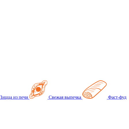
Пицца из печи
Свежая выпечка
Фаст-фуд