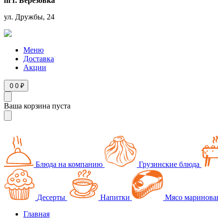
пгт. Берёзовка
ул. Дружбы, 24
Режим работы
ПН-ВС 10:00-22:00
Меню
Доставка
Акции
0
0 ₽
Ваша корзина пуста
Блюда на компанию
Грузинские блюда
Десерты
Напитки
Мясо маринова
Главная